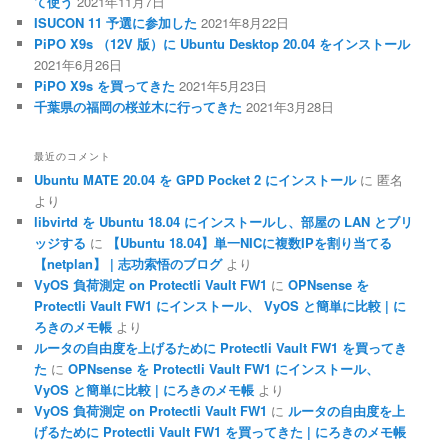
て使う
2021年11月7日
ISUCON 11 予選に参加した
2021年8月22日
PiPO X9s （12V 版）に Ubuntu Desktop 20.04 をインストール
2021年6月26日
PiPO X9s を買ってきた
2021年5月23日
千葉県の福岡の桜並木に行ってきた
2021年3月28日
最近のコメント
Ubuntu MATE 20.04 を GPD Pocket 2 にインストール
に
匿名
より
libvirtd を Ubuntu 18.04 にインストールし、部屋の LAN とブリ
ッジする
に
【Ubuntu 18.04】単一NICに複数IPを割り当てる
【netplan】 | 志功索悟のブログ
より
VyOS 負荷測定 on Protectli Vault FW1
に
OPNsense を
Protectli Vault FW1 にインストール、 VyOS と簡単に比較 | に
ろきのメモ帳
より
ルータの自由度を上げるために Protectli Vault FW1 を買ってき
た
に
OPNsense を Protectli Vault FW1 にインストール、
VyOS と簡単に比較 | にろきのメモ帳
より
VyOS 負荷測定 on Protectli Vault FW1
に
ルータの自由度を上
げるために Protectli Vault FW1 を買ってきた | にろきのメモ帳