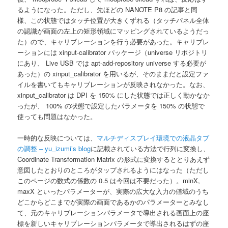
るようになった。ただし、先ほどの NANOTE P8 の記事と同
様、この状態ではタッチ位置が大きくずれる（タッチパネル全体
の認識が画面の左上の矩形領域にマッピングされているようだっ
た）ので、キャリブレーションを行う必要があった。キャリブレ
ーションには xinput-calibrator パッケージ（universe リポジトリ
にあり、 Live USB では apt-add-repository universe する必要が
あった）の xinput_calibrator を用いるが、そのままだと設定ファ
イルを書いてもキャリブレーションが反映されなかった。なお、
xinput_calibrator は DPI を 150% にした状態では正しく動かなか
ったが、 100% の状態で設定したパラメータを 150% の状態で
使っても問題はなかった。
一時的な反映については、
マルチディスプレイ環境での液晶タブ
の調整 – yu_izumi’s blog
に記載されている方法で行列に変換し、
Coordinate Transformation Matrix の形式に変換するととりあえず
意図したとおりのところがタップされるようにはなった（ただし
このページの数式の係数の 0.5 は今回は不要だった）。minX,
maxX といったパラメーターが、実際の広大な入力の値域のうち
どこからどこまでが実際の画面であるかのパラメーターとみなし
て、元のキャリブレーションパラメータで導出される画面上の座
標を新しいキャリブレーションパラメータで導出されるはずの座