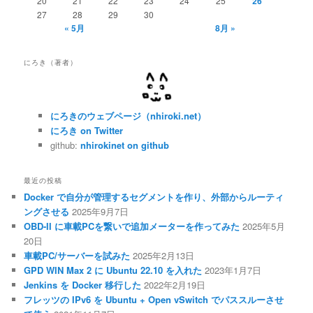
20
21
22
23
24
25
26
27
28
29
30
« 5月
8月 »
にろき（著者）
にろきのウェブページ（nhiroki.net）
にろき on Twitter
github:
nhirokinet on github
最近の投稿
Docker で自分が管理するセグメントを作り、外部からルーティ
ングさせる
2025年9月7日
OBD-II に車載PCを繋いで追加メーターを作ってみた
2025年5月
20日
車載PC/サーバーを試みた
2025年2月13日
GPD WIN Max 2 に Ubuntu 22.10 を入れた
2023年1月7日
Jenkins を Docker 移行した
2022年2月19日
フレッツの IPv6 を Ubuntu + Open vSwitch でパススルーさせ