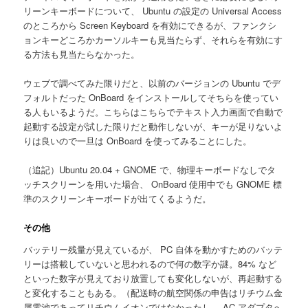
リーンキーボードについて、 Ubuntu の設定の Universal Access
のところから Screen Keyboard を有効にできるが、ファンクシ
ョンキーどころかカーソルキーも見当たらず、それらを有効にす
る方法も見当たらなかった。
ウェブで調べてみた限りだと、以前のバージョンの Ubuntu でデ
フォルトだった OnBoard をインストールしてそちらを使ってい
る人もいるようだ。こちらはこちらでテキスト入力画面で自動で
起動する設定が試した限りだと動作しないが、キーが足りないよ
りは良いので一旦は OnBoard を使ってみることにした。
（追記）Ubuntu 20.04 + GNOME で、物理キーボードなしでタ
ッチスクリーンを用いた場合、 OnBoard 使用中でも GNOME 標
準のスクリーンキーボードが出てくるようだ。
その他
バッテリー残量が見えているが、 PC 自体を動かすためのバッテ
リーは搭載していないと思われるので何の数字か謎。84% など
といった数字が見えており放置しても変化しないが、再起動する
と変化することもある。（配送時の航空関係の申告はリチウム金
属電池であってリチウムイオンではなかったし、 AC アダプタへ