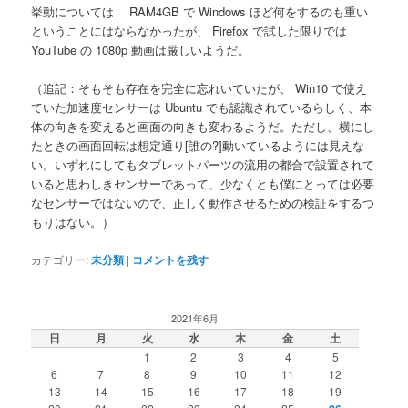
挙動については RAM4GB で Windows ほど何をするのも重い
ということにはならなかったが、 Firefox で試した限りでは
YouTube の 1080p 動画は厳しいようだ。
（追記：そもそも存在を完全に忘れいていたが、 Win10 で使え
ていた加速度センサーは Ubuntu でも認識されているらしく、本
体の向きを変えると画面の向きも変わるようだ。ただし、横にし
たときの画面回転は想定通り[誰の?]動いているようには見えな
い。いずれにしてもタブレットパーツの流用の都合で設置されて
いると思わしきセンサーであって、少なくとも僕にとっては必要
なセンサーではないので、正しく動作させるための検証をするつ
もりはない。）
カテゴリー:
未分類
|
コメントを残す
2021年6月
日
月
火
水
木
金
土
1
2
3
4
5
6
7
8
9
10
11
12
13
14
15
16
17
18
19