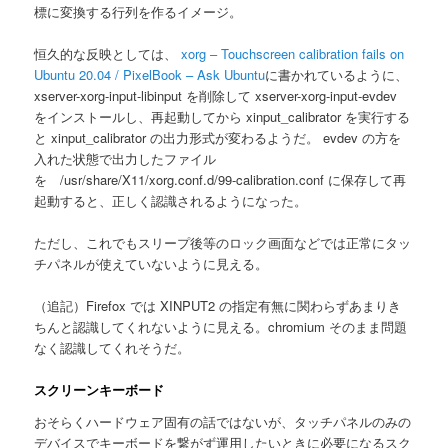
標に変換する行列を作るイメージ。
恒久的な反映としては、
xorg – Touchscreen calibration fails on
Ubuntu 20.04 / PixelBook – Ask Ubuntu
に書かれているように、
xserver-xorg-input-libinput を削除して xserver-xorg-input-evdev
をインストールし、再起動してから xinput_calibrator を実行する
と xinput_calibrator の出力形式が変わるようだ。 evdev の方を
入れた状態で出力したファイル
を /usr/share/X11/xorg.conf.d/99-calibration.conf に保存して再
起動すると、正しく認識されるようになった。
ただし、これでもスリープ後等のロック画面などでは正常にタッ
チパネルが使えていないように見える。
（追記）Firefox では XINPUT2 の指定有無に関わらずあまりき
ちんと認識してくれないように見える。chromium そのまま問題
なく認識してくれそうだ。
スクリーンキーボード
おそらくハードウェア固有の話ではないが、タッチパネルのみの
デバイスでキーボードを繋がず運用したいときに必要になるスク