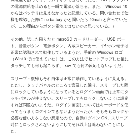
の電源供給を止めると一瞬で電源が落ちる。また、 Windows 10
からはバッテリは見えなかったと記憶している。問い合わせで仕
様を確認した際に no battery かと聞いたら 40mah と言っていた
が、この理由からボタン電池ではないかと思っている。）
その他、試した限りだと microSD カードリーダー、 USB ポー
ト、音量ボタン、電源ボタン、内蔵スピーカー、イヤホン端子は
正常に認識されて動作しているようだ。手前の Windows ロゴ
（Win10 では使えていた）は、この方法でセットアップした後に
タッチしても何も起こらず、 xev でも何の反応もないようだ。
スリープ・復帰もそれ自体は正常に動作しているように見える。
ただし、タッチパネルのところで言及した通り、スリープした際
にロックしているようになっているとログイン画面では正常にタ
ッチパネルが使えない。スリープしてもロックしないように設定
すれば問題ないようだ。ログイン画面についてはキーボードを使
ってもうまくログインできないようだったが、そもそもロックが
必要な使い方をしない想定なので、自動ログイン ON、スリープ
時にもロックされないようにしてそれ以上は追わないことにし
た。