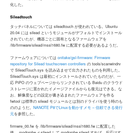
化した。
Sileadtouch
タッチパネルについては sileadtouch が使われている。Ubuntu
20.04 には silead というモジュールがデフォルトでインストール
されていたが、機器ごとに固有となるファームウェアを
/lib/firmware/silead/mssl1680.fw に配置する必要があるようだ。
ファームウェアについては
onitake/gsl-firmware: Firmware
repository for Silead touchscreen controllers
の tools/scanwindrv
で SileadTouch.sys を読み込ませて出力されたものを利用した。
SileadTouch.sys は最初にインストールされていたものだが、一
応 PiPO のウェブページからリンクされている Baidu のクラウド
ストレージに置かれたイメージファイルからも復元はできる。な
お、解像度などの設定が書き込まれたファームウェアを作る
fwtool は標準の silead モジュールとは別のドライバを使う時のも
ののようだ。
NANOTE P8でLinuxを動かすメモ – 信頼できる発行
元
を参照した。
firmwre_00.fw を /lib/firmware/silead/mssl1680.fw に配置した
後、 modprobe -r silead して modprobe silead すれば、反応はす