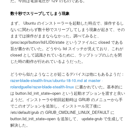
だ。今回は電源電圧が 12V のものである。
数十秒でスリープしてしまう現象
まず、 Ubuntu のインストーラーを起動した時点で、操作するし
ないに関わらず数十秒でスリープしてしまう現象が起きて、その
ままでは操作がままならなかった。調べてみると、
/proc/acpi/button/lid/LID0/state というファイルに closed である
旨が書かれていた。どうやら lid スイッチが見えており、これが
closed として認識されているために、ラップトップのふたを閉
じた時の動作が行われているようだった。
どうやら似たようなことが起こるデバイスは他にもあるようだ：
razer-blade-stealth-linux/ubuntu-18-10.md at master ·
rolandguelle/razer-blade-stealth-linux
に書かれていた。基本的に
は button.lid_init_state=open という起動オプションを渡すと良い
ようだ。インストーラや初回起動時は GRUB のメニューから手
でこのオプションを追加し、インストール完了後に
/etc/default/grub の GRUB_CMDLINE_LINUX_DEFAULT に
button.lid_init_state=open を追加して、 update-grub で生成して
解決した。