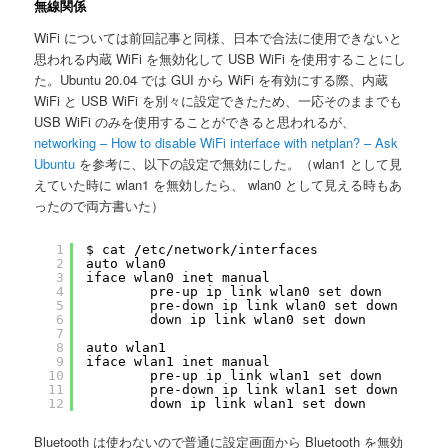
無線関係
WiFi については前回記事と同様、日本で合法に使用できないと
思われる内蔵 WiFi を無効化して USB WiFi を使用することにし
た。Ubuntu 20.04 では GUI から WiFi を有効にする際、内蔵
WiFi と USB WiFi を別々に設定できたため、一応そのままでも
USB WiFi のみを使用することができると思われるが、
networking – How to disable WiFi interface with netplan? – Ask
Ubuntu
を参考に、以下の設定で無効にした。（wlan1 として見
えていた時に wlan1 を無効したら、 wlan0 として見える時もあ
ったので両方書いた）
1
$ cat /etc/network/interfaces
2
auto wlan0
3
iface wlan0 inet manual
4
pre-up ip link wlan0 set down
5
pre-down ip link wlan0 set down
6
down ip link wlan0 set down
7
8
auto wlan1
9
iface wlan1 inet manual
10
pre-up ip link wlan1 set down
11
pre-down ip link wlan1 set down
12
down ip link wlan1 set down
Bluetooth は使わないので普通に設定画面から Bluetooth を無効