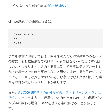
— くりんぺっと (@climpet)
May 10, 2014
climpet氏のこの発言に従えば、
read a b c

expr

までを事前に用意しておき、問題を読んだら演算結果のみをexpr
の右に、もし数値演算でなければexprではなくsedなどにすれば
よいことになります。入力する量はC++で事前にテンプレートを
作った場合とそれほど変わらないと思いますが、見た目がシンプ
ルでどこに書くか探しやすいのと、数字ではなく文字列だった場
合も対処が楽というメリットがあります。
また、
ABC009 B問題「心配性な富豪、ファミリーレストランに
行く。」
というように、行単位で入力が与えられ、その処理がシ
ンプルに終わる場合、Bashを使うと楽に解けることがありま
す。