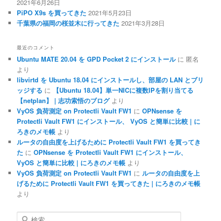
2021年6月26日
PiPO X9s を買ってきた
2021年5月23日
千葉県の福岡の桜並木に行ってきた
2021年3月28日
最近のコメント
Ubuntu MATE 20.04 を GPD Pocket 2 にインストール
に
匿名
より
libvirtd を Ubuntu 18.04 にインストールし、部屋の LAN とブリ
ッジする
に
【Ubuntu 18.04】単一NICに複数IPを割り当てる
【netplan】 | 志功索悟のブログ
より
VyOS 負荷測定 on Protectli Vault FW1
に
OPNsense を
Protectli Vault FW1 にインストール、 VyOS と簡単に比較 | に
ろきのメモ帳
より
ルータの自由度を上げるために Protectli Vault FW1 を買ってき
た
に
OPNsense を Protectli Vault FW1 にインストール、
VyOS と簡単に比較 | にろきのメモ帳
より
VyOS 負荷測定 on Protectli Vault FW1
に
ルータの自由度を上
げるために Protectli Vault FW1 を買ってきた | にろきのメモ帳
より
検