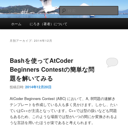
メ
サ
nhirokinet's notes
イ
ブ
検
ン
コ
索
メ
コ
ン
にろきのメモ帳
ホーム
にろき（著者）について
イ
ン
テ
ン
テ
ン
メ
ン
ツ
月別アーカイブ:
2014年12月
ニ
ツ
へ
ュ
へ
移
ー
移
動
Bashを使ってAtCoder
動
Beginners Contestの簡単な問
題を解いてみる
投稿日時:
2014年12月20日
AtCoder Beginners Contest (ABC) において、A, B問題の速解き
テンプレートを作成している人も多く見かけます。しかし、たい
ていはC++が主流となっています。C++では型の扱いなども問題
もあるため、このような場面では型がいつの間にか変換されるよ
うな言語を用いたほうが楽であると考えられます。