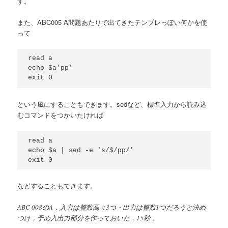
す。
また、ABC005 A問題あたりで出てきたテンプレっぽい何かを使
って
read a

echo $a'pp'

という風にすることもできます。sedなど、標準入力から読み込
むコマンドをつかいたければ
read a

echo $a | sed -e 's/$/pp/'

などすることもできます。
ABC 008のA，入力は整数高々3つ・出力は整数1つだろうと決め
つけ，予め入出力部分を作っておいた．15秒．