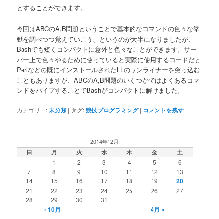
とすることができます。
今回はABCのA,B問題ということで基本的なコマンドの色々な挙
動を調べつつ覚えていこう、というのが大半になりましたが、
Bashでも短くコンパクトに意外と色々なことができます。サー
バー上で色々やるために使っていると実際に使用するコードだと
Perlなどの既にインストールされたLLのワンライナーを突っ込む
こともありますが、ABCのA,B問題のいくつかではよくあるコマ
ンドをパイプすることでBashがコンパクトに解けました。
カテゴリー:
未分類
|
タグ:
競技プログラミング
|
コメントを残す
2014年12月
日
月
火
水
木
金
土
1
2
3
4
5
6
7
8
9
10
11
12
13
14
15
16
17
18
19
20
21
22
23
24
25
26
27
28
29
30
31
« 10月
4月 »