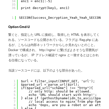
34
enc1 = enc1[:-5]
35
36
print decrypt(key1, enc1)
1
SECCON{Success_Decryption_Yeah_Yeah_SECCON}
Option-Cmd-U
繋ぐと、指定した URL に接続し、取得した HTML を表示してく
れる。ソースコードも公開されている。フラグは /flag.php にあ
るが、こちらは内部ネットワークからしか見れないとのこと。
Docker で構成され、 http://nginx/ に繋げばよさそうな雰囲気が
漂っているが、 IP アドレス確認で nginx と一致するとはじかれ
る仕様になっている。
当該ソースコードには、以下のような部分があった。
1
$url = filter_input(INPUT_GET, 'url');
2
$parsed_url = parse_url($url);               
3
if($parsed_url["scheme"] !== "http"){
4
// only http: should be allowed. 
5
echo 'URL should start with http!';
6
} else if (gethostbyname(idn_to_ascii($parsed
7
// local access to nginx from php-fpm sho
8
echo 'Oops, are you a robot or an attacke
9
} else {