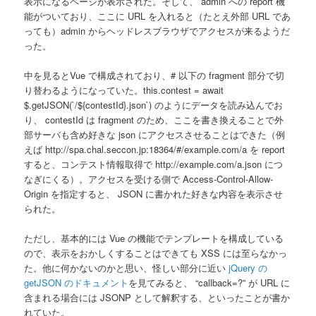
表示になるページが表示された。そして、 admin への report 機
能がついており、ここに URL を入れると（たとえ外部 URL であ
っても）admin からヘッドレスブラウザでアクセスが来るようだ
った。
中を見るとVue で構成されており、# 以下の fragment 部分で切
り替わるようになっていた。this.contest = await
$.getJSON(`/${contestId}.json`) のようにデータを読み込んでお
り、 contestId は fragment のため、ここを書き換えることで外
部サーバも含め好きな json にアクセスさせることはできた（例
えば http://spa.chal.seccon.jp:18364/#/example.com/a を report
すると、コンテスト情報取得で http://example.com/a.json につ
なぎにくる）。アクセスを受ける側で Access-Control-Allow-
Origin を指定すると、 JSON に書かれた好きな内容を表示させ
られた。
ただし、基本的には Vue の機能でテンプレートを構成している
ので、表示をおかしくすることはできても XSS には至らなかっ
た。他に何かないのかと思い、怪しい部分に近い
jQuery の
getJSON のドキュメント
を見てみると、 “callback=?” が URL に
含まれる場合には JSONP として解釈する、といったことが書か
れていた。