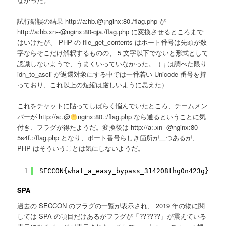
試行錯誤の結果 http://a:hb.@¡nginx:80./flag.php が
http://a:hb.xn--@nginx:80-qja./flag.php に変換させるところまで
はいけたが、 PHP の file_get_contents はポート番号は先頭が数
字ならそこだけ解釈するものの、 5 文字以下でないと形式として
認識しないようで、うまくいっていなかった。（ ¡ は調べた限り
idn_to_ascii が返還対象にする中では一番若い Unicode 番号を持
っており、これ以上の短縮は厳しいように思えた）
これをチャットに貼ってしばらく悩んでいたところ、チームメン
バーが http://a:.@
nginx:80.:/flag.php なら通るということに気
付き、フラグが得たようだ。変換後は http://a:.xn--@nginx:80-
5s4f.:/flag.php となり、ポート番号らしき箇所が二つあるが、
PHP はそういうことは気にしないようだ。
1
SECCON{what_a_easy_bypass_314208thg0n423g}
SPA
過去の SECCON のフラグの一覧が表示され、 2019 年の物に関
しては SPA の項目だけあるがフラグが「??????」が震えている