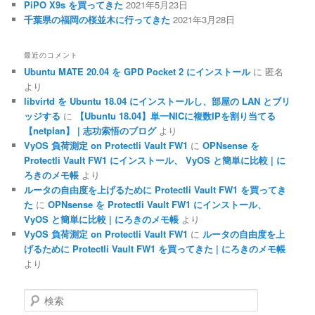
PiPO X9s を買ってきた
2021年5月23日
千葉県の福岡の桜並木に行ってきた
2021年3月28日
最近のコメント
Ubuntu MATE 20.04 を GPD Pocket 2 にインストール
に
匿名
より
libvirtd を Ubuntu 18.04 にインストールし、部屋の LAN とブリ
ッジする
に
【Ubuntu 18.04】単一NICに複数IPを割り当てる
【netplan】 | 志功索悟のブログ
より
VyOS 負荷測定 on Protectli Vault FW1
に
OPNsense を
Protectli Vault FW1 にインストール、 VyOS と簡単に比較 | に
ろきのメモ帳
より
ルータの自由度を上げるために Protectli Vault FW1 を買ってき
た
に
OPNsense を Protectli Vault FW1 にインストール、
VyOS と簡単に比較 | にろきのメモ帳
より
VyOS 負荷測定 on Protectli Vault FW1
に
ルータの自由度を上
げるために Protectli Vault FW1 を買ってきた | にろきのメモ帳
より
検
索