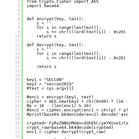
2
from Crypto.Cipher import AES
3
import base64
4
5
6
def encrypt(key, text):
7
s = ''
8
for i in range(len(text)):
9
s += chr((((ord(text[i]) - 0x20) + (o
10
return s
11
12
def decrypt(key, text):
13
s = ''
14
for i in range(len(text)):
15
s += chr((((ord(text[i]) - 0x20) - (o
16
17
return s
18
19
20
key1 = "SECCON"
21
key2 = "seccon2019"
22
#text = sys.argv[1]
23
24
#enc1 = encrypt(key1, text)
25
cipher = AES.new(key2 + chr(0x00) * (16 - (le
26
#p = 16 - (len(enc1) % 16)
27
#enc2 = cipher.encrypt(enc1 + chr(p) * p)
28
#print(base64.b64encode(enc2).decode('ascii')
29
30
crypted='FyRyZNBO2MG6ncd3hEkC/yeYKUseI/CxYoZi
31
crypt_raw=base64.b64decode(crypted)
32
enc1 = cipher.decrypt(crypt_raw)
33