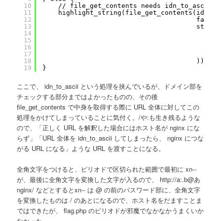
10
// file_get_contents needs idn_to_ascii()
11
highlight_string(file_get_contents(idn_to
12
false,
13
stream
14
'h
15
16
17
)
18
))));
19
}
ここで、 idn_to_ascii という処理を挟んでいるが、ドメイン部を
チェックする部分まではよかったものの、その後
file_get_contents で中身を取得する際に URL 全体に対してこの
処理をかけてしまっていることに気付く。/や:も生き残るような
ので、「正しく URL を解釈した場合にはホスト名が nginx にな
らず」「URL 全体を idn_to_ascii してしまったら、 nginx につな
がる URL になる」ような URL を渡すことになる。
全角文字をつけると、ピリオドで区切られた範囲で最初に xn--
が、最後に全角文字を変換した文字が入るので、 http://a:.b@あ
nginx/ などとするとxn-- は @ の前のパスワード部に、全角文字
を変換したものは / のあとになるので、ホスト名をだますことま
ではできたが、 flag.php のピリオドが邪魔でなかなかうまくいか
なかった。