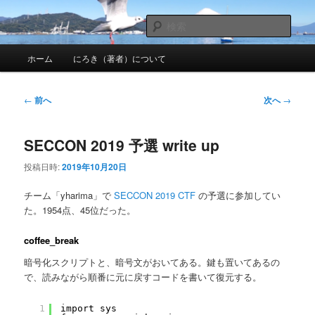
メ
nhirokinet's notes
イ
検
ン
索
メ
コ
にろきのメモ帳
ホーム
にろき（著者）について
イ
ン
ン
テ
メ
ン
投
←
前へ
次へ
→
ニ
ツ
稿
ュ
へ
ナ
ー
移
SECCON 2019 予選 write up
ビ
動
ゲ
投稿日時:
2019年10月20日
ー
シ
チーム「yharima」で
SECCON 2019 CTF
の予選に参加してい
ョ
た。1954点、45位だった。
ン
coffee_break
暗号化スクリプトと、暗号文がおいてある。鍵も置いてあるの
で、読みながら順番に元に戻すコードを書いて復元する。
1
import sys