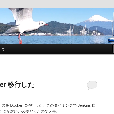
帳
いて
cker 移行した
いたのを Docker に移行した。このタイミングで Jenkins 自
くつか対応が必要だったのでメモ。