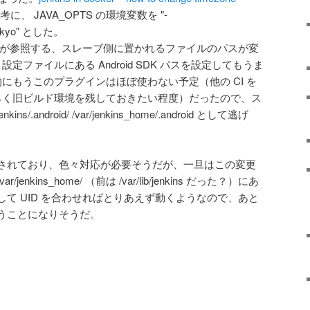
に、 JAVA_OPTS の環境変数を "-
/Tokyo" とした。
or Plugin が参照する、スレーブ側に置かれるファイルのパスが変
定ファイルにある Android SDK パスを設定してもうま
にもうこのプラグインはほぼ使わない予定（他の CI を
らく旧ビルド環境を残しておきたい程度）だったので、ス
kins/.android/ /var/jenkins_home/.android として逃げ
されており、色々対応が必要そうだが、一旦はこの変更
nkins_home/ （前は /var/lib/jenkins だった？）にあ
て UID を合わせればとりあえず動くようなので、あと
うことになりそうだ。