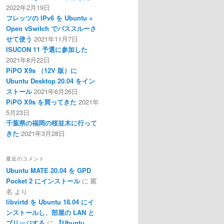
2022年2月19日
フレッツの IPv6 を Ubuntu +
Open vSwitch でパススルーさ
せて使う
2021年11月7日
ISUCON 11 予選に参加した
2021年8月22日
PiPO X9s （12V 版）に
Ubuntu Desktop 20.04 をイン
ストール
2021年6月26日
PiPO X9s を買ってきた
2021年
5月23日
千葉県の福岡の桜並木に行って
きた
2021年3月28日
最近のコメント
Ubuntu MATE 20.04 を GPD
Pocket 2 にインストール
に
匿
名
より
libvirtd を Ubuntu 18.04 にイ
ンストールし、部屋の LAN と
ブリッジする
に
【Ubuntu