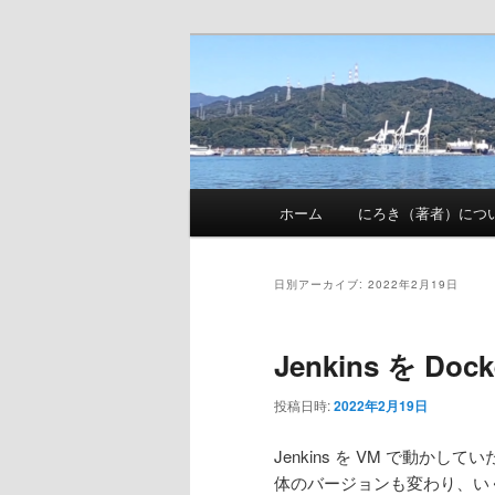
メ
サ
nhirokinet's notes
イ
ブ
ン
コ
にろきのメモ
コ
ン
ン
テ
テ
ン
メ
ン
ツ
ホーム
にろき（著者）につ
イ
ツ
へ
ン
へ
移
メ
移
動
日別アーカイブ:
2022年2月19日
ニ
動
ュ
Jenkins を Do
ー
投稿日時:
2022年2月19日
Jenkins を VM で動かして
体のバージョンも変わり、い