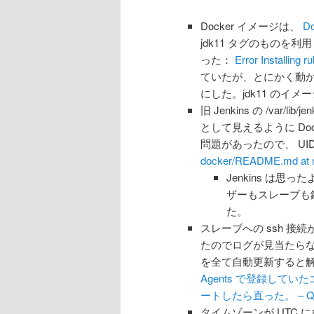
Docker イメージは、
Do
jdk11 タグのものを
った：
Error Installing 
ていたが、とにかく動か
にした。jdk11 のイメ
旧 Jenkins の /var/lib
として見えるように Doc
問題があったので、 UID を
docker/README.md at ma
Jenkins は
ザーもスレーブも
た。
スレーブへの ssh 接
たのでログが見当たら
を全て自動更新すると
Agents で登録し
ートしたら直った。 – Qii
タイムゾーンが UTC 