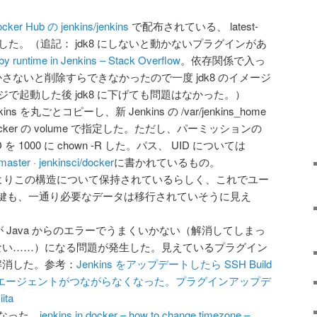
cker Hub の jenkins/jenkins
で配布されている、 latest-
利用した。（追記： jdk8 にしないと動かないプラグインがあ
ruby runtime in Jenkins – Stack Overflow
。依存関係で入っ
さないと削除すらできなかったので一度 jdk8 のイメージ
ージで起動した後 jdk8 に下げても問題はなかった。）
/jenkins を丸ごとコピーし、新 Jenkins の /var/jenkins_home
ker の volume で指定した。ただし、パーミッションの
 1000 に chown -R した。パス、 UID については
ster · jenkinsci/docker
に書かれているもの。
思ったよりこの構造について保持されているらしく、これでユー
鍵も、一通り必要なデータは移行されていそうに見え
続が Java からのエラーでうまくいかない（解消してしまっ
ない……）になる問題が発生した。見えているプラグイン
解消した。参考：
Jenkins をアップデートしたら SSH Build
ていたエージェントがつながらなくなった。プラグインアップデ
ta
になった。
jenkins in docker – how to change timezone –