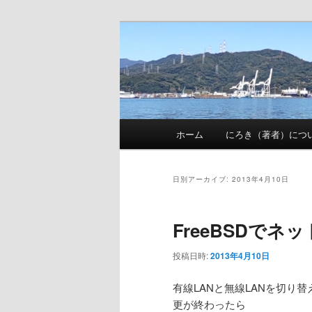
メ
サ
nhirokinet's notes
イ
ブ
ン
コ
にろきのメモ
コ
ン
ン
テ
テ
ン
メ
ン
ツ
ホーム
にろき（著者）につ
イ
ツ
へ
ン
へ
移
メ
移
動
日別アーカイブ:
2013年4月10日
ニ
動
ュ
FreeBSDで
ー
投稿日時:
2013年4月10日
有線LANと無線LANを切り
更が終わったら