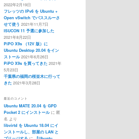
2022年2月19日
フレッツの IPv6 を Ubuntu +
Open vSwitch でパススルーさ
せて使う
2021年11月7日
ISUCON 11 予選に参加した
2021年8月22日
PiPO X9s （12V 版）に
Ubuntu Desktop 20.04 をイン
ストール
2021年6月26日
PiPO X9s を買ってきた
2021年
5月23日
千葉県の福岡の桜並木に行って
きた
2021年3月28日
最近のコメント
Ubuntu MATE 20.04 を GPD
Pocket 2 にインストール
に
匿
名
より
libvirtd を Ubuntu 18.04 にイ
ンストールし、部屋の LAN と
ブリッジする
に
【Ubuntu