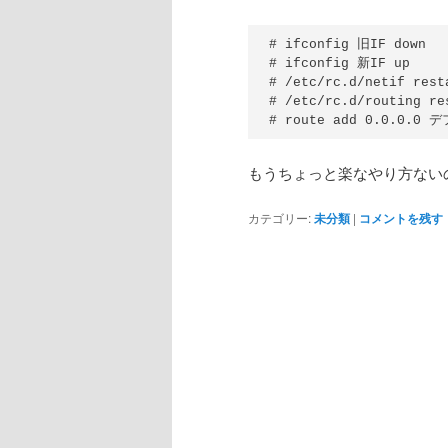
# ifconfig 旧IF down

# ifconfig 新IF up

# /etc/rc.d/netif resta
# /etc/rc.d/routing res
もうちょっと楽なやり方ない
カテゴリー:
未分類
|
コメントを残す