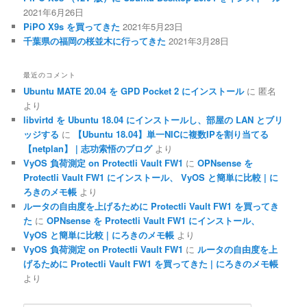
2021年6月26日
PiPO X9s を買ってきた
2021年5月23日
千葉県の福岡の桜並木に行ってきた
2021年3月28日
最近のコメント
Ubuntu MATE 20.04 を GPD Pocket 2 にインストール
に
匿名
より
libvirtd を Ubuntu 18.04 にインストールし、部屋の LAN とブリ
ッジする
に
【Ubuntu 18.04】単一NICに複数IPを割り当てる
【netplan】 | 志功索悟のブログ
より
VyOS 負荷測定 on Protectli Vault FW1
に
OPNsense を
Protectli Vault FW1 にインストール、 VyOS と簡単に比較 | に
ろきのメモ帳
より
ルータの自由度を上げるために Protectli Vault FW1 を買ってき
た
に
OPNsense を Protectli Vault FW1 にインストール、
VyOS と簡単に比較 | にろきのメモ帳
より
VyOS 負荷測定 on Protectli Vault FW1
に
ルータの自由度を上
げるために Protectli Vault FW1 を買ってきた | にろきのメモ帳
より