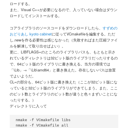
ロードする。
また、Visual C++が必要になるので、入っていない場合はダウン
ロードしてインストールする。
コアライブラリのソースコードをダウンロードしたら、
すずめの
おどりあし kyoto cabinet
に従ってVCmakefileを編集する。ただ
し.newを作る必要性は感じなかった（失敗すればまた圧縮ファイ
ルを解凍して取り出せばよい）。
更に、LIBFLAGS=のところのライブラリパスも、もともと示さ
れているディレクトリは32ビット版のライブラリだったりするの
で、64ビット版のライブラリに書き換える。当方の環境では
「\Lib」→「\Lib\amd64」と書き換えた。存在しないパスは放置
でよいようだ。
CL=の部分も、64ビット版に書き換えた（ここが32ビット版にな
っていると32ビット版のライブラリができてしまう。また、ここ
のビット数とライブラリのビット数が違うと色々まずいことにな
ったりする。）
ディレクトリに入って
nmake -f VCmakefile libs

nmake -f VCmakefile all
