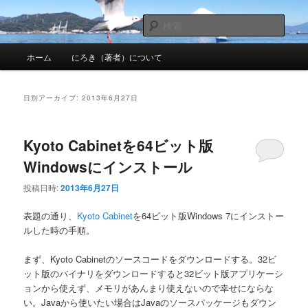
メ
サ
nhirokinet's notes
イ
ブ
検
ン
コ
索
メ
コ
ン
にろきのメモ帳
ホーム
にろき（著者）について
イ
ン
テ
ン
テ
ン
メ
ン
ツ
日別アーカイブ:
2013年6月27日
ニ
ツ
へ
ュ
へ
移
ー
移
動
Kyoto Cabinetを64ビット版
動
Windowsにインストール
投稿日時:
2013年6月27日
表題の通り、
Kyoto Cabinet
を64ビット版Windows 7にインストー
ルした時の手順。
まず、Kyoto Cabinetのソースコードをダウンロードする。32ビ
ット版のバイナリをダウンロードすると32ビット版アプリケーシ
ョンから使えず、メモリがあんまり使えないので幸せにならな
い。Javaから使いたい場合はJavaのソースパッケージもダウン