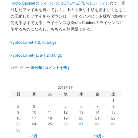
Kyoto CabinetのライセンスはGPLやLGPLらしい（？）
ので、完
成したファイルを置いておく。上の面倒な手順を踏まなくともこ
の圧縮したファイルをダウンロードすると64ビット版Windowsで
使えるはずである。ライセンスはKyoto Cabinetのライセンスに
準ずるものになるし、もちろん無保証である。
kyotocabinet-1.2.76.tar.gz
kyotocabinet-java-1.24.tar.gz
カテゴリー:
未分類
|
コメントを残す
2013年6月
日
月
火
水
木
金
土
1
2
3
4
5
6
7
8
9
10
11
12
13
14
15
16
17
18
19
20
21
22
23
24
25
26
27
28
29
30
« 5月
10月 »