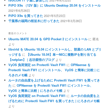
ISUCON 11 予選に参加した
2021年8月22日
PiPO X9s （12V 版）に Ubuntu Desktop 20.04 をインストール
2021年6月26日
PiPO X9s を買ってきた
2021年5月23日
千葉県の福岡の桜並木に行ってきた
2021年3月28日
最近のコメント
Ubuntu MATE 20.04 を GPD Pocket 2 にインストール
に
匿名
より
libvirtd を Ubuntu 18.04 にインストールし、部屋の LAN とブリ
ッジする
に
【Ubuntu 18.04】単一NICに複数IPを割り当てる
【netplan】 | 志功索悟のブログ
より
VyOS 負荷測定 on Protectli Vault FW1
に
OPNsense を
Protectli Vault FW1 にインストール、 VyOS と簡単に比較 | に
ろきのメモ帳
より
ルータの自由度を上げるために Protectli Vault FW1 を買ってき
た
に
OPNsense を Protectli Vault FW1 にインストール、
VyOS と簡単に比較 | にろきのメモ帳
より
VyOS 負荷測定 on Protectli Vault FW1
に
ルータの自由度を上
げるために Protectli Vault FW1 を買ってきた | にろきのメモ帳
より