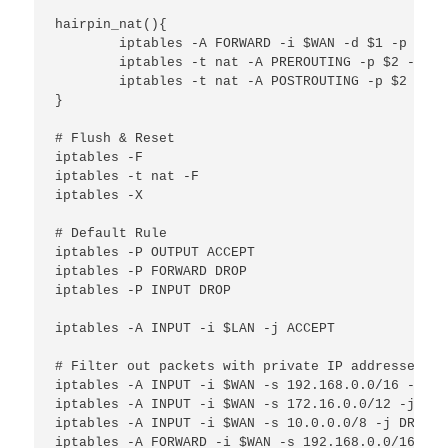
hairpin_nat(){

        iptables -A FORWARD -i $WAN -d $1 -p $2 -
        iptables -t nat -A PREROUTING -p $2 --dpo
        iptables -t nat -A POSTROUTING -p $2 -s $
}

# Flush & Reset

iptables -F

iptables -t nat -F

iptables -X

# Default Rule

iptables -P OUTPUT ACCEPT

iptables -P FORWARD DROP

iptables -P INPUT DROP

iptables -A INPUT -i $LAN -j ACCEPT

# Filter out packets with private IP addresses fr
iptables -A INPUT -i $WAN -s 192.168.0.0/16 -j DRO
iptables -A INPUT -i $WAN -s 172.16.0.0/12 -j DROP
iptables -A INPUT -i $WAN -s 10.0.0.0/8 -j DROP

iptables -A FORWARD -i $WAN -s 192.168.0.0/16 -j D