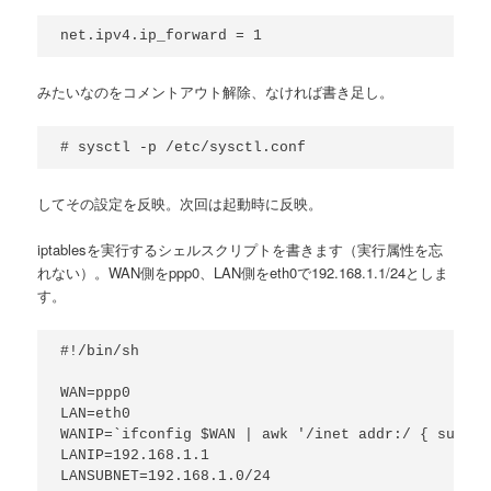
net.ipv4.ip_forward = 1
みたいなのをコメントアウト解除、なければ書き足し。
# sysctl -p /etc/sysctl.conf
してその設定を反映。次回は起動時に反映。
iptablesを実行するシェルスクリプトを書きます（実行属性を忘
れない）。WAN側をppp0、LAN側をeth0で192.168.1.1/24としま
す。
#!/bin/sh

WAN=ppp0

LAN=eth0

WANIP=`ifconfig $WAN | awk '/inet addr:
LANIP=192.168.1.1

LANSUBNET=192.168.1.0/24
