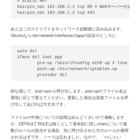
# Static NAT

hairpin_nat 192.168.1.2 tcp 80 # Webサーバー
hairpin_nat 192.168.1.2 tcp 443
あとはこのスクリプトをネットワーク起動後に読み込みます。
Ubuntuなら/etc/network/interfacesのpppの設定のところに
auto dsl

iface dsl inet ppp

        pre-up /sbin/ifconfig eth0 up # line main
        post-up /etc/network/iptables.up

        provider dsl
的な感じで、post-upから呼び出します。post-upのファイル名は
環境に応じて変えてください。更新した場合は直接ファイルを呼
び出してあげれば大丈夫です。
ファイルの中身についての説明はめんどくさいので省略します
が、DEFAULT RULEは除くとして基本的に同じchainについて複
数のルールが該当する場合、先に呼び出された方のルールが適用
されるはずです。ソースは忘れました。なので、「○○したい