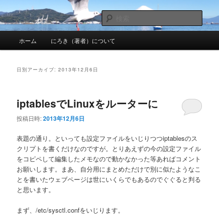
メ
サ
nhirokinet's notes
イ
ブ
検
ン
コ
索
メ
コ
ン
にろきのメモ帳
ホーム
にろき（著者）について
イ
ン
テ
ン
テ
ン
メ
ン
ツ
日別アーカイブ:
2013年12月6日
ニ
ツ
へ
ュ
へ
移
ー
移
動
iptablesでLinuxをルーターに
動
投稿日時:
2013年12月6日
表題の通り。といっても設定ファイルをいじりつつiptablesのス
クリプトを書くだけなのですが。とりあえずの今の設定ファイル
をコピペして編集したメモなので動かなかった等あればコメント
お願いします。まあ、自分用にまとめただけで別に似たようなこ
とを書いたウェブページは世にいくらでもあるのでぐぐると判る
と思います。
まず、/etc/sysctl.confをいじります。