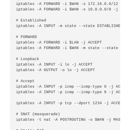
iptables -A FORWARD -i $WAN -s 172.16.0.0/12 -j DR
iptables -A FORWARD -i $WAN -s 10.0.0.0/8 -j DROP

# Established

iptables -A INPUT -m state --state ESTABLISHED,RE
# FORWARD

iptables -A FORWARD -i $LAN -j ACCEPT

iptables -A FORWARD -i $WAN -m state --state ESTA
# Loopback

iptables -A INPUT -i lo -j ACCEPT

iptables -A OUTPUT -o lo -j ACCEPT

# Accept

iptables -A INPUT -p icmp --icmp-type 0 
iptables -A INPUT -p icmp --icmp-type 8 -j ACCEPT

iptables -A INPUT -p tcp --dport 1234 
# SNAT (masquerade)

iptables -t nat -A POSTROUTING -o $WAN -j MASQUERA