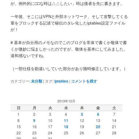
が、例外的に□□な時は△△したい」時は後者を先に書きます。
一年後、そこにはVPNと外部ネットワーク、そして攻撃してくる
輩をブロックする記述で秘伝のタレ化したiptables設定ファイル
が！
# 基本が自分用のメモなのでこのブログを常体で書くか敬体で書
くか微妙に悩ましかったのですが、敬体を基本にしてみました。
違和感ないですね。
（一部仕様を勘違いしていた部分があり随時修正しています。）
カテゴリー:
未分類
|
タグ:
iptables
|
コメントを残す
2013年12月
日
月
火
水
木
金
土
1
2
3
4
5
6
7
8
9
10
11
12
13
14
15
16
17
18
19
20
21
22
23
24
25
26
27
28
29
30
31