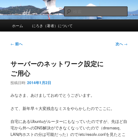
メ
nhirokinet's notes
イ
検
ン
索
メ
コ
にろきのメモ帳
ホーム
にろき（著者）について
イ
ン
ン
テ
メ
ン
投
←
前へ
次へ
→
ニ
ツ
稿
ュ
へ
ナ
ー
移
サーバーのネットワーク設定に
ビ
動
ゲ
ご用心
ー
シ
投稿日時:
2014年1月2日
ョ
ン
みなさま、あけましておめでとうございます。
さて、新年早々大変残念なミスをやらかしたのでここに。
自宅にあるUbuntuがルーターにもなっていたのですが、先ほど自
宅から外へのDNS解決ができなくなっていたので（dnsmasq、
LAN内ホストの分は可能だった）ので/etc/resolv.confを見たとこ