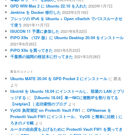
GPD WIN Max 2 に Ubuntu 22.10 を入れた
2023年1月7日
Jenkins を Docker 移行した
2022年2月19日
フレッツの IPv6 を Ubuntu + Open vSwitch でパススルーさせ
て使う
2021年11月7日
ISUCON 11 予選に参加した
2021年8月22日
PiPO X9s （12V 版）に Ubuntu Desktop 20.04 をインストール
2021年6月26日
PiPO X9s を買ってきた
2021年5月23日
千葉県の福岡の桜並木に行ってきた
2021年3月28日
最近のコメント
Ubuntu MATE 20.04 を GPD Pocket 2 にインストール
に
匿名
より
libvirtd を Ubuntu 18.04 にインストールし、部屋の LAN とブリ
ッジする
に
【Ubuntu 18.04】単一NICに複数IPを割り当てる
【netplan】 | 志功索悟のブログ
より
VyOS 負荷測定 on Protectli Vault FW1
に
OPNsense を
Protectli Vault FW1 にインストール、 VyOS と簡単に比較 | に
ろきのメモ帳
より
ルータの自由度を上げるために Protectli Vault FW1 を買ってき