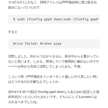
ろ127.0.0.1しかなく、DNSアドレスはPPP接続時に受け取る仕
組みになっていたので
$ sudo ifconfig ppp0 down;sudo ifconfig ppp0 up
すると
Write failed: Broken pipe
沈黙しました。外からつながりません。多分中からも繋がってい
ないと思います。しかも、帰省していて物理的に触れないのでサ
ーバーが外から完全に沈黙してしまったおち。不便。
こういう時（PPP接続をインターネット越しにやり直したい時）
はどうやるのが正解なんでしょうか。
(2014/1/4 20:11追記) ifconfig ppp0 downしたあとpon [設定した接
続先名]だったらいけたみたいです。どちらにしてもscreenには
入れるべきでしたね。