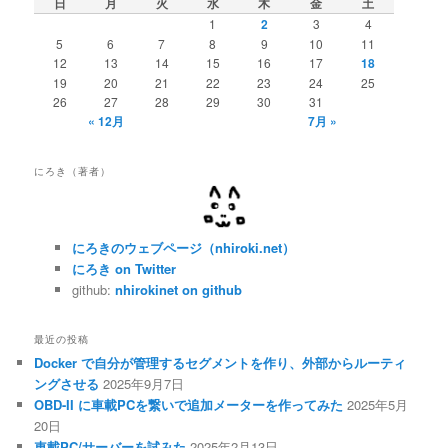
日
月
火
水
木
金
土
1
2
3
4
5
6
7
8
9
10
11
12
13
14
15
16
17
18
19
20
21
22
23
24
25
26
27
28
29
30
31
« 12月
7月 »
にろき（著者）
にろきのウェブページ（nhiroki.net）
にろき on Twitter
github:
nhirokinet on github
最近の投稿
Docker で自分が管理するセグメントを作り、外部からルーティ
ングさせる
2025年9月7日
OBD-II に車載PCを繋いで追加メーターを作ってみた
2025年5月
20日
車載PC/サーバーを試みた
2025年2月13日