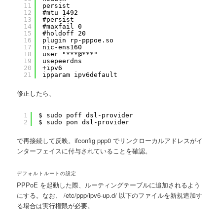
11
persist
12
#mtu 1492
13
#persist
14
#maxfail 0
15
#holdoff 20
16
plugin rp-pppoe.so
17
nic-ens160
18
user "***@***"
19
usepeerdns
20
+ipv6
21
ipparam ipv6default
修正したら、
1
$ sudo poff dsl-provider
2
$ sudo pon dsl-provider
で再接続して反映。ifconfig ppp0 でリンクローカルアドレスがイ
ンターフェイスに付与されていることを確認。
デフォルトルートの設定
PPPoE を起動した際、ルーティングテーブルに追加されるよう
にする。なお、 /etc/ppp/ipv6-up.d/ 以下のファイルを新規追加す
る場合は実行権限が必要。