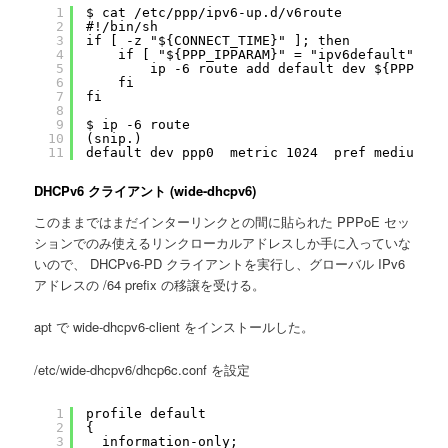
1
$ cat /etc/ppp/ipv6-up.d/v6route
2
#!/bin/sh
3
if [ -z "${CONNECT_TIME}" ]; then
4
if [ "${PPP_IPPARAM}" = "ipv6default" ]; 
5
ip -6 route add default dev ${PPP_IFA
6
fi
7
fi
8
9
$ ip -6 route
10
(snip.)
11
default dev ppp0  metric 1024  pref medium
DHCPv6 クライアント (wide-dhcpv6)
このままではまだインターリンクとの間に貼られた PPPoE セッ
ションでのみ使えるリンクローカルアドレスしか手に入っていな
いので、 DHCPv6-PD クライアントを実行し、グローバル IPv6
アドレスの /64 prefix の移譲を受ける。
apt で wide-dhcpv6-client をインストールした。
/etc/wide-dhcpv6/dhcp6c.conf を設定
1
profile default
2
{
3
information-only;