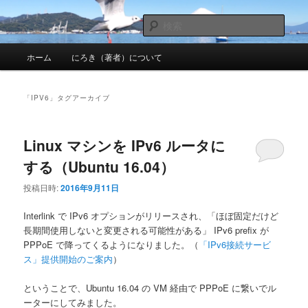
メ
サ
nhirokinet's notes
イ
ブ
検
ン
コ
索
メ
コ
ン
にろきのメモ帳
ホーム
にろき（著者）について
イ
ン
テ
ン
テ
ン
メ
ン
ツ
「
IPV6
」タグアーカイブ
ニ
ツ
へ
ュ
へ
移
ー
移
動
Linux マシンを IPv6 ルータに
動
する（Ubuntu 16.04）
投稿日時:
2016年9月11日
Interlink で IPv6 オプションがリリースされ、「ほぼ固定だけど
長期間使用しないと変更される可能性がある」 IPv6 prefix が
PPPoE で降ってくるようになりました。（
「IPv6接続サービ
ス」提供開始のご案内
）
ということで、Ubuntu 16.04 の VM 経由で PPPoE に繋いでル
ーターにしてみました。