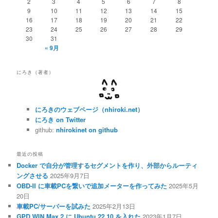
2
3
4
5
6
7
8
9
10
11
12
13
14
15
16
17
18
19
20
21
22
23
24
25
26
27
28
29
30
31
« 9月
にろき（著者）
にろきのウェブページ（nhiroki.net）
にろき on Twitter
github:
nhirokinet on github
最近の投稿
Docker で自分が管理するセグメントを作り、外部からルーティ
ングさせる
2025年9月7日
OBD-II に車載PCを繋いで追加メーターを作ってみた
2025年5月
20日
車載PC/サーバーを試みた
2025年2月13日
GPD WIN Max 2 に Ubuntu 22.10 を入れた
2023年1月7日