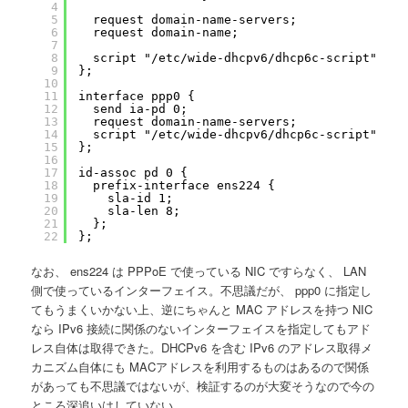
4
5
request domain-name-servers;
6
request domain-name;
7
8
script "/etc/wide-dhcpv6/dhcp6c-script";
9
};
10
11
interface ppp0 {
12
send ia-pd 0;
13
request domain-name-servers;
14
script "/etc/wide-dhcpv6/dhcp6c-script";
15
};
16
17
id-assoc pd 0 {
18
prefix-interface ens224 {
19
sla-id 1;
20
sla-len 8;
21
};
22
};
なお、 ens224 は PPPoE で使っている NIC ですらなく、 LAN
側で使っているインターフェイス。不思議だが、 ppp0 に指定し
てもうまくいかない上、逆にちゃんと MAC アドレスを持つ NIC
なら IPv6 接続に関係のないインターフェイスを指定してもアド
レス自体は取得できた。DHCPv6 を含む IPv6 のアドレス取得メ
カニズム自体にも MACアドレスを利用するものはあるので関係
があっても不思議ではないが、検証するのが大変そうなので今の
ところ深追いはしていない。