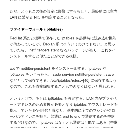
ただ、どうもこの後の設定に影響はするらしく、最終的には室内
LAN に繋がる NIC を指定することとなった。
ファイヤーウォール (ip6tables)
RedHat 系だと標準で保存した iptables を起動時に読み込む機能
が備わっているが、Debian 系はそういうわけでもない。と思っ
ていたら、 netfilter-persistent なるパッケージがあり、これをイ
ンストールすると似たことができる模様。
apt で netfilter-persistent をインストールする。iptables や
ip6tables をいじったら、 sudo service netfilter-persistent save
などとして保存できる。/etc/iptables/rules.v[46] に保存するよう
なので、これを直接編集することもできなくはないと思われる。
というわけで、あとは ip6tables を設定する。LAN 内がプライベ
ートアドレスのため変換が必要となり iptables でマスカレードを
指示していた IPv4時代と異なり、基本的に全てのマシンがグロ
ーバルアドレスを持ち、普通に end to end で通信するのを中継
するだけなので、 iptables はなくとも通信は可能ではある（中継