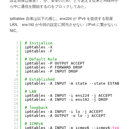
設定自体は後述）。が、安全のため、とりあえず従来と同様外か
ら中に通信を開始するのをブロックしてみた。
ip6tables 自体は以下の感じ。ens224 が IPv6 を提供する部屋
LAN、 ens192 が今回の設定に関与させない（IPv6 に繋がない）
NIC。
1
# Initialize
2
ip6tables -X
3
ip6tables -F
4
5
# Default Rule
6
ip6tables -P OUTPUT ACCEPT
7
ip6tables -P FORWARD DROP
8
ip6tables -P INPUT DROP
9
10
# Established
11
ip6tables -A INPUT -m state --state ESTABLISH
12
13
# LAN
14
ip6tables -A INPUT -i ens224 -j ACCEPT
15
ip6tables -A INPUT -i ens192 -j DROP
16
17
# loopback
18
ip6tables -A INPUT -i lo -j ACCEPT
19
ip6tables -A OUTPUT -o lo -j ACCEPT
20
21
# ICMPv6
22
ip6tables -A INPUT -p icmpv6 --icmpv6-
type
ec