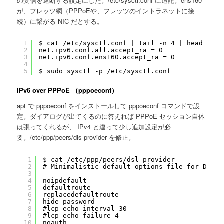
の受信を遮断する設定にした。/etc/sysctl.conf に追記。ens160
が、フレッツ網（PPPoEや、フレッツのイントラネットに接
続）に繋がる NIC だとする。
1
$ cat /etc/sysctl.conf | tail -n 4 | head -n 2
2
net.ipv6.conf.all.accept_ra = 0
3
net.ipv6.conf.ens160.accept_ra = 0
4
5
$ sudo sysctl -p /etc/sysctl.conf
IPv6 over PPPoE （pppoeconf）
apt で pppoeconf をインストールして pppoeconf コマンドで設
定。ダイアログが出てくるのに答えれば PPPoE セッション自体
は張ってくれるが、 IPv4 と違って少し追加設定が必
要。/etc/ppp/peers/dls-provider を修正。
1
$ cat /etc/ppp/peers/dsl-provider
2
# Minimalistic default options file for DSL/P
3
4
noipdefault
5
defaultroute
6
replacedefaultroute
7
hide-password
8
#lcp-echo-interval 30
9
#lcp-echo-failure 4
10
noauth