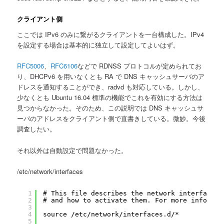
クライアント側
ここでは IPv6 のみに繋がるクライアントを一台構成した。IPv4
を設定する場合は基本的に独立して設定してよいはず。
RFC5006
、
RFC6106
などで RDNSS プロトコルが定められてお
り、DHCPv6 を用いなくとも RA で DNS キャッシュサーバのア
ドレスを通知することができ、radvd も対応している。しかし、
少なくとも Ubuntu 16.04 標準の機能でこれを有効にする方法は
見つからなかった。そのため、この説明では DNS キャッシュサ
ーバのアドレスをクライアント側で直書きしている。微妙。今後
調査したい。
それ以外は自動設定で問題なかった。
/etc/network/interfaces
1
# This file describes the network interfaces 
2
# and how to activate them. For more informat
3
4
source /etc/network/interfaces.d/*
5