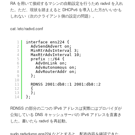
RA を用いて接続するマシンの自動設定を行うため radvd を入れ
た。ただ、現状を踏まえると DHCPv6 を導入した方がいいかも
しれない（次のクライアント側の設定の問題）。
cat /etc/radvd.conf
1
interface ens224 {
2
AdvSendAdvert on;
3
MinRtrAdvInterval 3;
4
MaxRtrAdvInterval 10;
5
prefix ::/64 {
6
AdvOnLink on;
7
AdvAutonomous on;
8
AdvRouterAddr on;
9
};
10
11
RDNSS 2001:db8::1 2001:db8::2
12
{
13
};
14
};
RDNSS の部分の二つの IPv6 アドレスは実際にはプロバイダが
公知している DNS キャッシュサーバの IPv6 アドレスを直書き
した。書いたら radvd を再起動。
sudo radvdump ens224 などとすると、配布内容を確認できた。