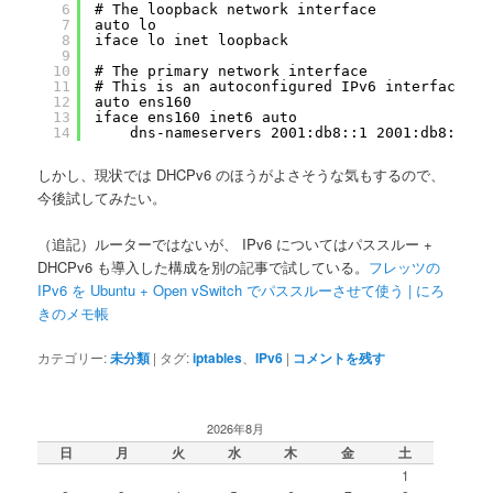
6
# The loopback network interface
7
auto lo
8
iface lo inet loopback
9
10
# The primary network interface
11
# This is an autoconfigured IPv6 interface
12
auto ens160
13
iface ens160 inet6 auto
14
dns-nameservers 2001:db8::1 2001:db8::2
しかし、現状では DHCPv6 のほうがよさそうな気もするので、
今後試してみたい。
（追記）ルーターではないが、 IPv6 についてはパススルー +
DHCPv6 も導入した構成を別の記事で試している。
フレッツの
IPv6 を Ubuntu + Open vSwitch でパススルーさせて使う | にろ
きのメモ帳
カテゴリー:
未分類
|
タグ:
iptables
、
IPv6
|
コメントを残す
2026年8月
日
月
火
水
木
金
土
1