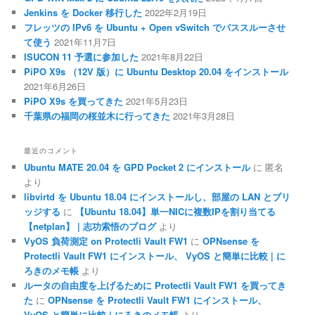
Jenkins を Docker 移行した
2022年2月19日
フレッツの IPv6 を Ubuntu + Open vSwitch でパススルーさせ
て使う
2021年11月7日
ISUCON 11 予選に参加した
2021年8月22日
PiPO X9s （12V 版）に Ubuntu Desktop 20.04 をインストール
2021年6月26日
PiPO X9s を買ってきた
2021年5月23日
千葉県の福岡の桜並木に行ってきた
2021年3月28日
最近のコメント
Ubuntu MATE 20.04 を GPD Pocket 2 にインストール
に
匿名
より
libvirtd を Ubuntu 18.04 にインストールし、部屋の LAN とブリ
ッジする
に
【Ubuntu 18.04】単一NICに複数IPを割り当てる
【netplan】 | 志功索悟のブログ
より
VyOS 負荷測定 on Protectli Vault FW1
に
OPNsense を
Protectli Vault FW1 にインストール、 VyOS と簡単に比較 | に
ろきのメモ帳
より
ルータの自由度を上げるために Protectli Vault FW1 を買ってき
た
に
OPNsense を Protectli Vault FW1 にインストール、
VyOS と簡単に比較 | にろきのメモ帳
より