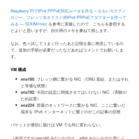
Raspberry PiでIPv6 PPPoE対応ルータを作る – ももいろテクノ
ロジー
、
フレッツ光ネクスト用IPv6 PPPoEアダプターを作って
みる — SOUM/misc
を参考に実施したので、こちらを参照する
とよいと思いますが、自分用のメモを兼ねて残します。
なお、色々試してうまく行ったあと記憶を基に再現しているの
で、追加の手順が必要だったなどあればコメントでお願いしま
す。
VM 構成
ens160
: フレッツ網に繋がる NIC （ONU 直結、またはそれ
と等価な状態）
ens192
: 今回の設定に関係させてはいけない NIC （実験の
ため設置）
ens224
: 部屋のネットワークに繋がる NIC。ここに繋いだ
端末を IPv6 インターネットに繋ぐのがこの記事の目標
パケットが適切に届けば VM でも特に変わらない。
（余談ですが ens160 みたいなのは、 eth0 みたいなのと同じく