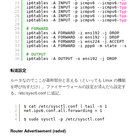
23
ip6tables -A INPUT -p icmpv6 --icmpv6-
type
ec
24
ip6tables -A INPUT -p icmpv6 --icmpv6-
type
ro
25
ip6tables -A INPUT -p icmpv6 --icmpv6-
type
ro
26
ip6tables -A INPUT -p icmpv6 --icmpv6-
type
ne
27
ip6tables -A INPUT -p icmpv6 --icmpv6-
type
ne
28
29
# FORWARD
30
ip6tables -A FORWARD -i ens192 -j DROP
31
ip6tables -A FORWARD -o ens192 -j DROP
32
ip6tables -A FORWARD -i ens224 -j ACCEPT
33
ip6tables -A FORWARD -i ppp0 -m state --state
34
35
# OUTPUT
36
ip6tables -A OUTPUT -o ens192 -j DROP
転送設定
ルータなのでここが基幹部分と言える（といっても Linux の機能
を呼び出すだけ）。ファイヤーウォールの設定が済んだら設定す
る。/etc/sysctl.conf に追記。
1
$ cat /etc/sysctl.conf | tail -n 1
2
net.ipv6.conf.all.forwarding = 1
3
4
$ sudo sysctl -p /etc/sysctl.conf
Router Advertisement (radvd)