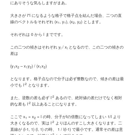
にありそうな気もしますがまあ。
大きさが l*l になるような格子で格子点を結んだ場合、二つの直
線のベクトルをそれぞれ (x
, y
), (x
, y
) とします。
1
1
2
2
それぞれは 0 から l までです。
この二つの傾きはそれぞれ y
/ x
となるので、この二つの傾きの
i
i
差は
(y
x
– x
y
) / (x
x
)
1
2
1
2
1
2
となります。格子点なので分子は必ず整数なので、傾きの差は最
-2
小でも l
となります。
-2
また、逆数の差も必ず l
あるので、絶対値の差だけでなく相対
-2
的な差も l
以上あることになります。
ここで x
= x
= l の時、分子がlの倍数になってしまい 1/l より
1
2
-2
大きくなるので、実は l
よりほんのすこし大きくなります。二
直線が (l-1, 1) (l, 1) の時、 1 / l(l-1) で最小です。通常その差は意
-2