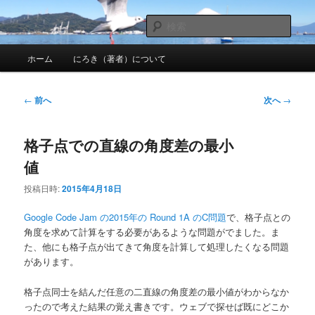
メ
nhirokinet's notes
イ
検
ン
索
メ
コ
にろきのメモ帳
ホーム
にろき（著者）について
イ
ン
ン
テ
メ
ン
投
←
前へ
次へ
→
ニ
ツ
稿
ュ
へ
ナ
ー
移
格子点での直線の角度差の最小
ビ
動
ゲ
値
ー
シ
投稿日時:
2015年4月18日
ョ
ン
Google Code Jam の2015年の Round 1A のC問題
で、格子点との
角度を求めて計算をする必要があるような問題がでました。ま
た、他にも格子点が出てきて角度を計算して処理したくなる問題
があります。
格子点同士を結んだ任意の二直線の角度差の最小値がわからなか
ったので考えた結果の覚え書きです。ウェブで探せば既にどこか