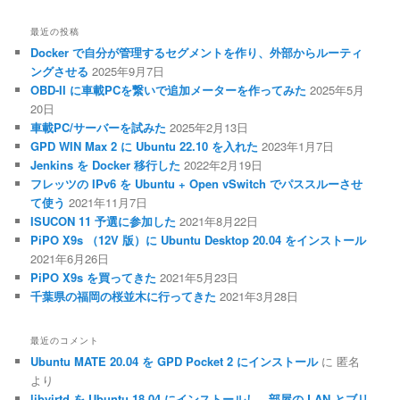
最近の投稿
Docker で自分が管理するセグメントを作り、外部からルーティ
ングさせる
2025年9月7日
OBD-II に車載PCを繋いで追加メーターを作ってみた
2025年5月
20日
車載PC/サーバーを試みた
2025年2月13日
GPD WIN Max 2 に Ubuntu 22.10 を入れた
2023年1月7日
Jenkins を Docker 移行した
2022年2月19日
フレッツの IPv6 を Ubuntu + Open vSwitch でパススルーさせ
て使う
2021年11月7日
ISUCON 11 予選に参加した
2021年8月22日
PiPO X9s （12V 版）に Ubuntu Desktop 20.04 をインストール
2021年6月26日
PiPO X9s を買ってきた
2021年5月23日
千葉県の福岡の桜並木に行ってきた
2021年3月28日
最近のコメント
Ubuntu MATE 20.04 を GPD Pocket 2 にインストール
に
匿名
より
libvirtd を Ubuntu 18.04 にインストールし、部屋の LAN とブリ