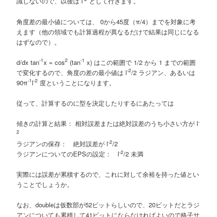
識しないので、以後は l
として行きます。
角度差の最小値については、 0から45度（π/4）までを対象に考
えます（他の領域でも計算過程が異なるだけで結果は同じになる
はずなので）。
-1
2
-1
d/dx tan
x = cos
(tan
x) はこの範囲で 1/2 から 1 までの範囲
-2
で変化するので、角度の差の最小値は l
/2 ラジアン、あるいは
-1
-2
90π
l
度ということになります。
従って、計算するのに型を決定したりするにあたっては
-
傾きの計算と結果： 相対誤差または絶対誤差のうち小さい方が l
2
-2
ラジアンの保存： 絶対誤差が l
/2
-2
ラジアンについてのEPSの設定： l
/2 未満
実際には誤差が累積するので、これに対して余裕を持った値とい
うことでしょうか。
なお、doubleは仮数部が52ビットらしいので、20ビットだとラジ
アンについても累積して41ビットにならなければよいので格子サ